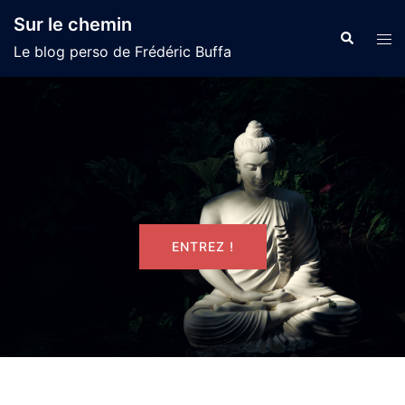
Skip
Sur le chemin
to
Search
Tog
Le blog perso de Frédéric Buffa
content
men
ENTREZ !