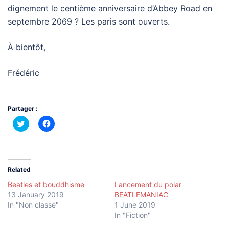
dignement le centième anniversaire d’Abbey Road en
septembre 2069 ? Les paris sont ouverts.
À bientôt,
Frédéric
Partager :
Click
Click
to
to
share
share
on
on
Twitter
Facebook
(Opens
(Opens
in
in
new
new
Related
window)
window)
Beatles et bouddhisme
Lancement du polar
13 January 2019
BEATLEMANIAC
In "Non classé"
1 June 2019
In "Fiction"